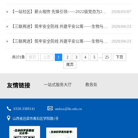
【一站社区】薪火相传 先锋引领——2022级党员为2023、2024级党员宿舍挂牌，传承使命共筑先锋阵地
2026/05/07
【三联两进】筑牢安全防线 共建平安公寓——生物与食品工程系深入学生宿舍开展春季安全专项检查
2026/04/23
【三联两进】筑牢安全防线 共建平安公寓——生物与食品工程系深入学生宿舍开展春季安全专项检查
2026/04/23
...
共371条
首页
上页
1
2
3
4
5
25
下页
尾页
友情链接
一站式服务大厅
教务处
学生处
高校思政网
0358-3389141
smkxx@llu.edu.cn
山西省吕梁市离石区学院路1号