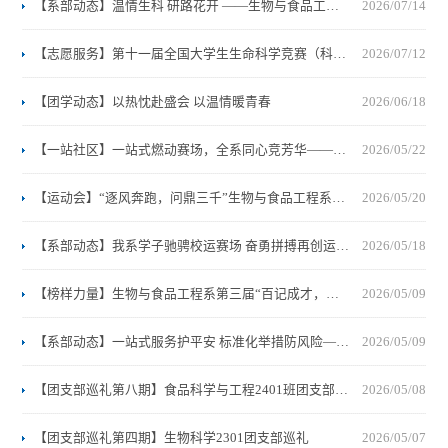
【系部动态】温情生科 研路花开 ——生物与食品工程系开展 “一站式”学生社区2026年暑期留校学子慰问活动
2026/07/14
【志愿服务】第十一届全国大学生生命科学竞赛（科学探究类）山西赛区决赛生物与食品工程系志愿者留念
2026/07/12
【团学动态】以热忱赴盛会 以温情暖青春
2026/06/18
【一站社区】一站式燃动赛场，全系同心竞芳华——生物与食品工程系运动会全景纪实
2026/05/22
【运动会】“逐风奔跑，问鼎三千”生物与食品工程系学子勇夺
2026/05/20
【系部动态】我系学子驰骋校运赛场 奋勇拼搏再创运动佳绩
2026/05/18
【榜样力量】生物与食品工程系第三届“百记成才，百科争鸣”学霸笔记大赏！
2026/05/09
【系部动态】一站式服务护平安 标准化举措防风险——生物与食品工程系全力筑牢电动车充电安全防线
2026/05/09
【团支部巡礼第八期】食品科学与工程2401班团支部巡礼
2026/05/08
【团支部巡礼第四期】生物科学2301团支部巡礼
2026/05/07