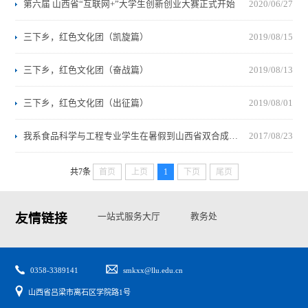
第六届 山西省“互联网+”大学生创新创业大赛正式开始
2020/06/27
三下乡，红色文化团（凯旋篇）
2019/08/15
三下乡，红色文化团（奋战篇）
2019/08/13
三下乡，红色文化团（出征篇）
2019/08/01
我系食品科学与工程专业学生在暑假到山西省双合成工贸有限公司进行“三下乡”社会实践活动
2017/08/23
共7条
首页
上页
1
下页
尾页
友情链接
一站式服务大厅
教务处
学生处
高校思政网
0358-3389141
smkxx@llu.edu.cn
山西省吕梁市离石区学院路1号