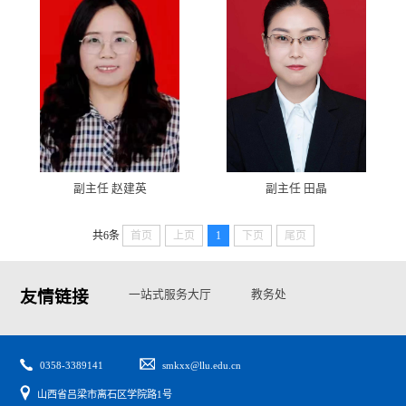
副主任 赵建英
副主任 田晶
共6条
首页
上页
1
下页
尾页
友情链接
一站式服务大厅
教务处
学生处
高校思政网
0358-3389141
smkxx@llu.edu.cn
山西省吕梁市离石区学院路1号