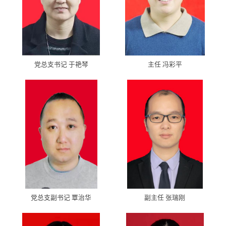
党总支书记 于艳琴
主任 冯彩平
党总支副书记 覃治华
副主任 张瑞刚