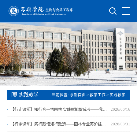
实践教学
当前位置:
系部首页
>
教学工作
>
实践教学
【行走课堂】知行合一悟园林 实践赋能促成长——我系园林专业开展如意湖公园认知见习活动
2026/06/16
【行走课堂】躬行践悟知行致远——园林专业苏沪综合实训圆满结束
2026/03/31