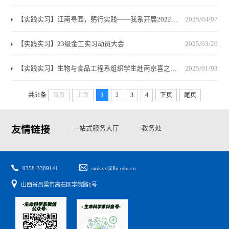
【实践实习】江南寻园，躬行实践——我系开展2022级园林专业综合实训
2025/04/07
【实践实习】23级金工实习动员大会
2025/03/26
【实践实习】生物与食品工程系组织学生赴南京喜之郎食品有限公司开展毕业实习
2025/01/03
共51条
首页
上页
1
2
3
4
下页
尾页
友情链接
一站式服务大厅
教务处
学生处
高校思政网
0358-3389141
smkxx@llu.edu.cn
山西省吕梁市离石区学院路1号